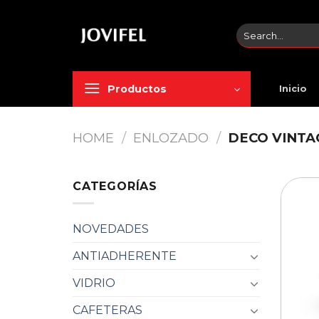
Saltar
al
Search
contenido
for:
Productos
Inicio
HOME
/
ENLOZADO
/
DECO VINTA
CATEGORÍAS
NOVEDADES
ANTIADHERENTE
VIDRIO
CAFETERAS