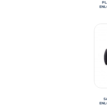
PL
ENL
S
ENL