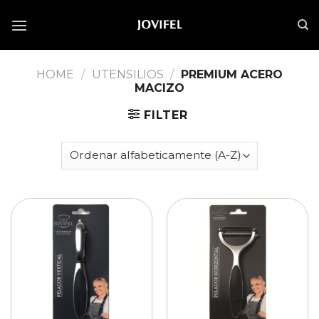
Saltar
al
contenido
HOME
/
UTENSILIOS
/
PREMIUM ACERO
MACIZO
FILTER