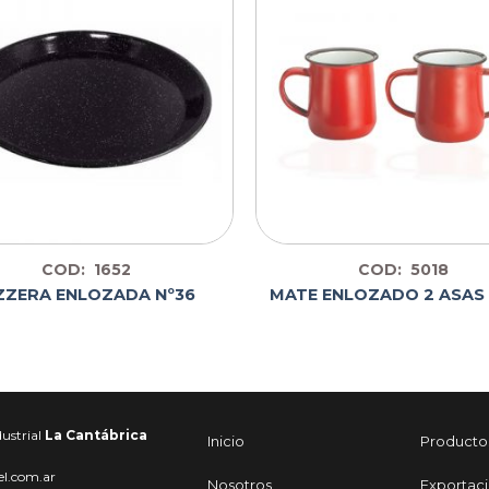
COD: 1652
COD: 5018
ZZERA ENLOZADA Nº36
MATE ENLOZADO 2 ASAS
ustrial
La Cantábrica
Inicio
Producto
el.com.ar
Nosotros
Exportac