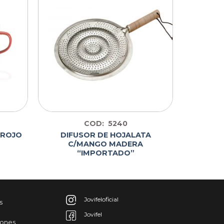
COD: 5240
DIFUSOR DE HOJALATA
 ROJO
C/MANGO MADERA
“IMPORTADO”
Jovifeloficial
s
Jovifel
iones