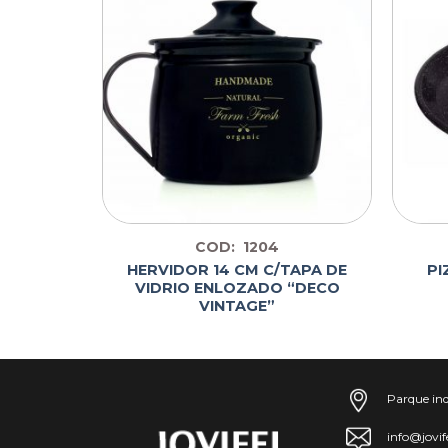
COD: 1204
OZADO
HERVIDOR 14 CM C/TAPA DE
PI
DECO
VIDRIO ENLOZADO “DECO
VINTAGE”
Parque ind
info@jovif