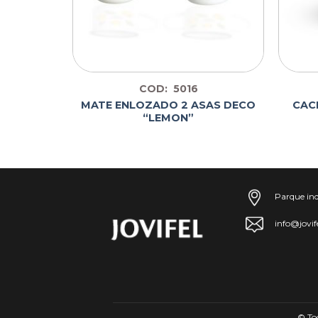
COD: 5016
MATE ENLOZADO 2 ASAS DECO
CAC
 Nº30
“LEMON”
Parque ind
info@jovif
© To