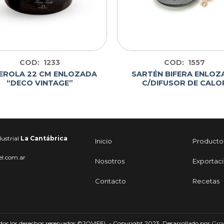
COD: 1233
COD: 1557
EROLA 22 CM ENLOZADA
SARTÉN BIFERA ENLOZ
“DECO VINTAGE”
C/DIFUSOR DE CALO
ustrial
La Cantábrica
Inicio
Producto
el.com.ar
Nosotros
Exportac
Contacto
Recetas
dos los derechos reservados ©JOVIFEL - Copyright 2023. Desarrollado por
Gro