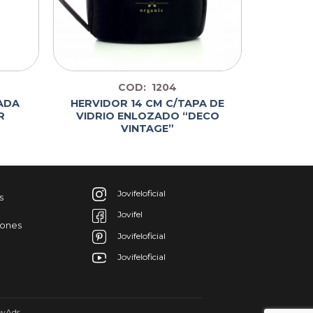
COD: 1204
ADA
HERVIDOR 14 CM C/TAPA DE
R
VIDRIO ENLOZADO “DECO
VINTAGE”
Jovifeloficial
s
Jovifel
iones
Jovifeloficial
Jovifeloficial
wAds