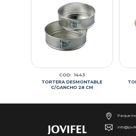
COD: 1443
TORTERA DESMONTABLE
TO
 12 CM
C/GANCHO 28 CM
Parque ind
info@jovif