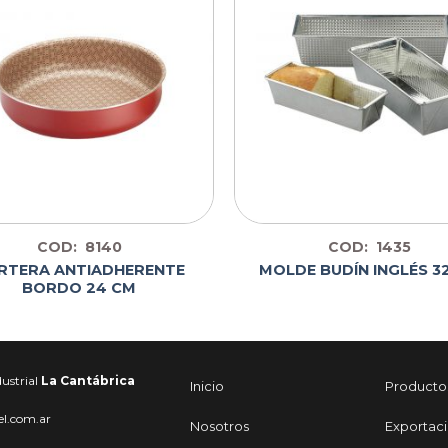
COD: 8140
COD: 1435
RTERA ANTIADHERENTE
MOLDE BUDÍN INGLÉS 3
BORDO 24 CM
ustrial
La Cantábrica
Inicio
Producto
el.com.ar
Nosotros
Exportac