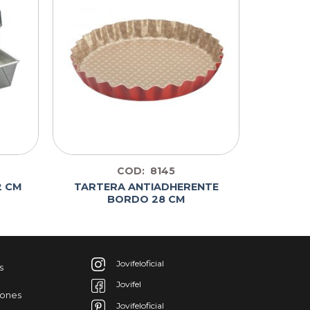
COD: 8145
TARTERA ANTIADHERENTE
2 CM
BORDO 28 CM
Jovifeloficial
s
Jovifel
iones
Jovifeloficial