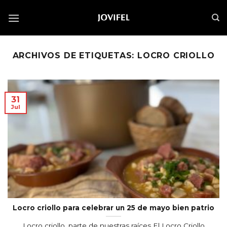
Saltar
al
contenido
ARCHIVOS DE ETIQUETAS:
LOCRO CRIOLLO
31
Jul
Locro criollo para celebrar un 25 de mayo bien patrio
Locro criollo, parte de nuestras raíces El Locro Criollo