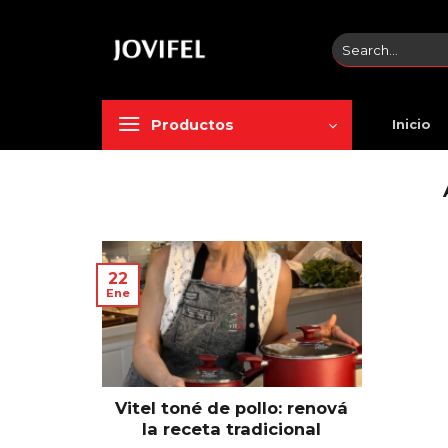
Saltar
al
Search
contenido
for:
Productos
Inicio
22
Ene
Vitel toné de pollo: renová
la receta tradicional