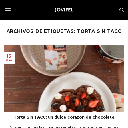
Saltar
al
contenido
ARCHIVOS DE ETIQUETAS:
TORTA SIN TACC
15
Mar
Torta Sin TACC: un dulce corazón de chocolate
Si siempre ves las mismas recetas para preparar postres