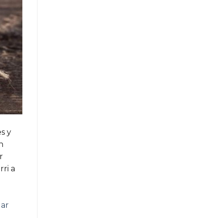
s y
n
r
ri a
lar