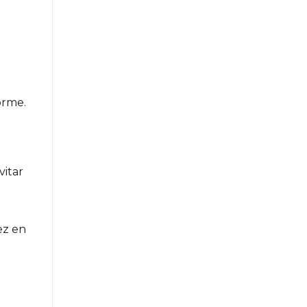
orme.
vitar
ez en