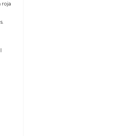
 roja
s.
l