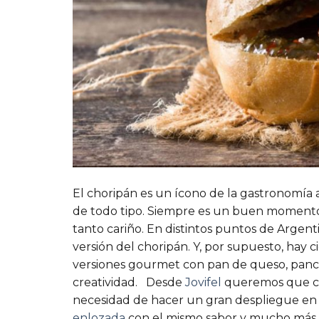
El choripán es un ícono de la gastronomía 
de todo tipo. Siempre es un buen momento pa
tanto cariño.
En distintos puntos de Argent
versión del choripán.
Y, por supuesto, hay c
versiones gourmet con pan de queso, panc
creatividad.
Desde
Jovifel
queremos que co
necesidad de hacer un gran despliegue en
enlozada
con el mismo sabor y mucho más 