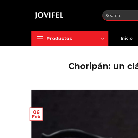
Saltar
al
Search
contenido
for:
Productos
Inicio
Choripán: un cl
06
Feb