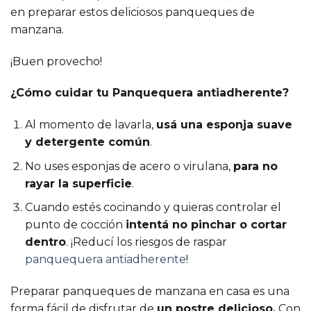
en preparar estos deliciosos panqueques de
manzana.
¡Buen provecho!
¿Cómo cuidar tu Panquequera antiadherente?
Al momento de lavarla,
usá una esponja suave
y detergente común
.
No uses esponjas de acero o virulana,
para no
rayar la superficie
.
Cuando estés cocinando y quieras controlar el
punto de cocción
intentá no pinchar o cortar
dentro
. ¡Reducí los riesgos de raspar
panquequera antiadherente
!
Preparar panqueques de manzana en casa es una
forma fácil de disfrutar de
un postre delicioso.
Con