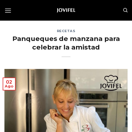
Saltar
al
contenido
RECETAS
Panqueques de manzana para
celebrar la amistad
02
Ago