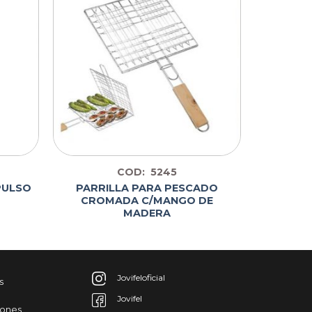
COD: 5245
PULSO
PARRILLA PARA PESCADO
CROMADA C/MANGO DE
MADERA
Jovifeloficial
s
Jovifel
iones