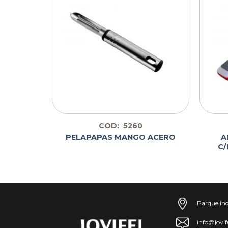
COD: 5260
N MANGO
A
PELAPAPAS MANGO ACERO
C/
Parque ind
info@jovif