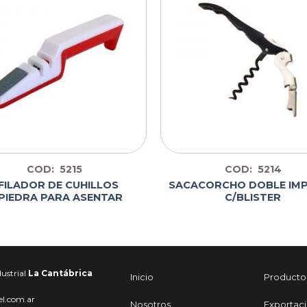
COD: 5215
COD: 5214
FILADOR DE CUHILLOS
SACACORCHO DOBLE IM
PIEDRA PARA ASENTAR
C/BLISTER
ustrial
La Cantábrica
Inicio
Producto
el.com.ar
Nosotros
Exportac