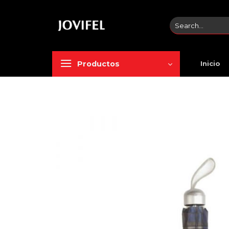
Saltar
al
Search
contenido
for:
Productos
Inicio