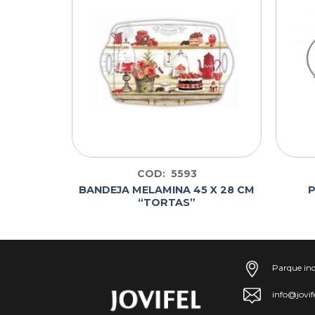
COD: 5593
 CM CON
BANDEJA MELAMINA 45 X 28 CM
DES
“TORTAS”
Parque ind
info@jovif