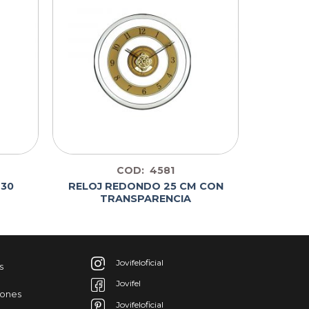
COD: 4581
 30
RELOJ REDONDO 25 CM CON
TRANSPARENCIA
Jovifeloficial
s
Jovifel
iones
Jovifeloficial