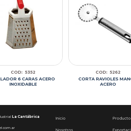
COD: 5352
COD: 5262
LADOR 6 CARAS ACERO
CORTA RAVIOLES MA
INOXIDABLE
ACERO
ustrial
La Cantábrica
Inicio
Producto
el.com.ar
Nosotros
Exportac