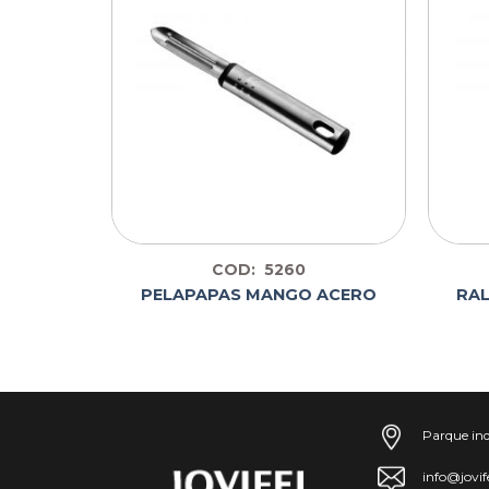
COD: 5260
POSA
RAL
PELAPAPAS MANGO ACERO
STER
Parque ind
info@jovif