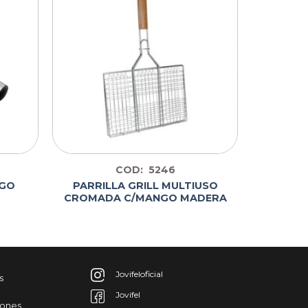
COD: 5246
NGO
PARRILLA GRILL MULTIUSO
CROMADA C/MANGO MADERA
Jovifeloficial
s
Jovifel
iones