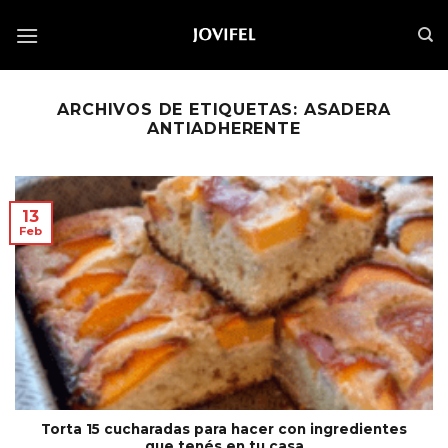
Saltar
al
contenido
ARCHIVOS DE ETIQUETAS:
ASADERA
ANTIADHERENTE
13
Feb
Torta 15 cucharadas para hacer con ingredientes
que tenés en tu casa