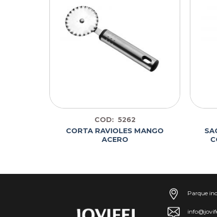
COD: 5262
CORTA RAVIOLES MANGO
SA
O ACERO
ACERO
C
Parque ind
info@jovif