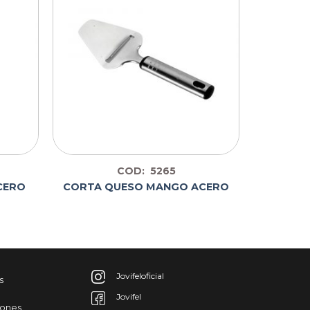
COD: 5265
CERO
CORTA QUESO MANGO ACERO
Jovifeloficial
s
Jovifel
iones