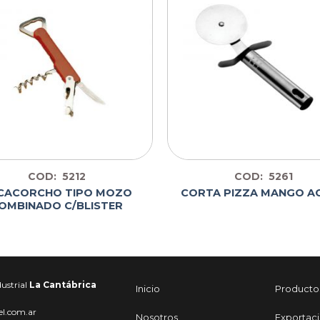
COD: 5212
COD: 5261
CACORCHO TIPO MOZO
CORTA PIZZA MANGO A
OMBINADO C/BLISTER
ustrial
La Cantábrica
Inicio
Producto
el.com.ar
Nosotros
Exportac